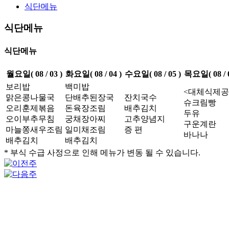
식단메뉴
식단메뉴
식단메뉴
월요일( 08 / 03 )
화요일( 08 / 04 )
수요일( 08 / 05 )
목요일( 08 / 0
보리밥
백미밥
<대체식제공
맑은콩나물국
단배추된장국
잔치국수
슈크림빵
오리훈제볶음
돈육장조림
배추김치
두유
오이부추무침
궁채장아찌
고추양념지
구운계란
마늘쫑새우조림
일미채조림
증 편
바나나
배추김치
배추김치
* 부식 수급 사정으로 인해 메뉴가 변동 될 수 있습니다.