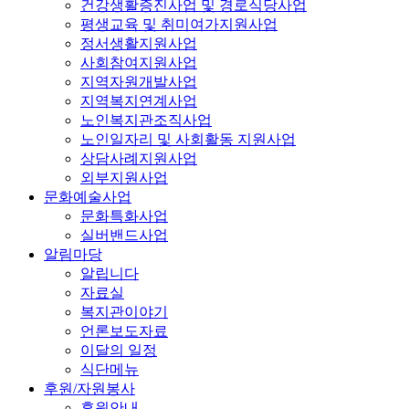
건강생활증진사업 및 경로식당사업
평생교육 및 취미여가지원사업
정서생활지원사업
사회참여지원사업
지역자원개발사업
지역복지연계사업
노인복지관조직사업
노인일자리 및 사회활동 지원사업
상담사례지원사업
외부지원사업
문화예술사업
문화특화사업
실버밴드사업
알림마당
알립니다
자료실
복지관이야기
언론보도자료
이달의 일정
식단메뉴
후원/자원봉사
후원안내