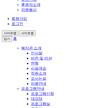
후원자소개
자원봉사
회원가입
로그인
사이트맵
사이트맵
홈
닫기
복지관 소개
인사말
비전 및 미션
연혁
시설개요
직원소개
오시는길
이용안내
프로그램안내
프로그램신청
대강당
프로그램실