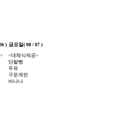
6 )
금요일( 08 / 07 )
>
<대체식제공>
단팥빵
두유
구운계란
바나나