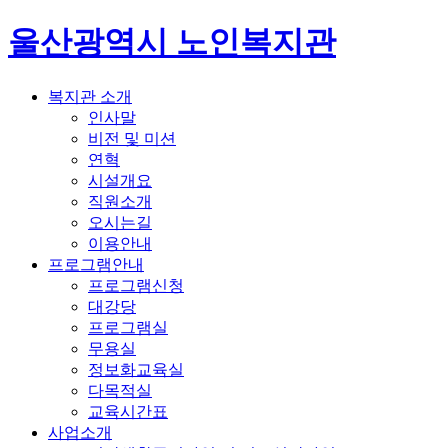
울산광역시 노인복지관
복지관 소개
인사말
비전 및 미션
연혁
시설개요
직원소개
오시는길
이용안내
프로그램안내
프로그램신청
대강당
프로그램실
무용실
정보화교육실
다목적실
교육시간표
사업소개