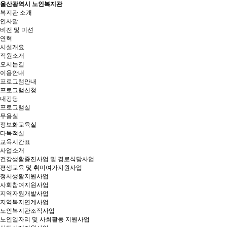
울산광역시 노인복지관
복지관 소개
인사말
비전 및 미션
연혁
시설개요
직원소개
오시는길
이용안내
프로그램안내
프로그램신청
대강당
프로그램실
무용실
정보화교육실
다목적실
교육시간표
사업소개
건강생활증진사업 및 경로식당사업
평생교육 및 취미여가지원사업
정서생활지원사업
사회참여지원사업
지역자원개발사업
지역복지연계사업
노인복지관조직사업
노인일자리 및 사회활동 지원사업