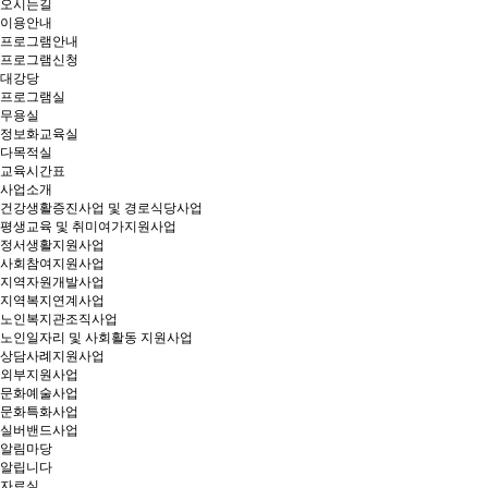
오시는길
이용안내
프로그램안내
프로그램신청
대강당
프로그램실
무용실
정보화교육실
다목적실
교육시간표
사업소개
건강생활증진사업 및 경로식당사업
평생교육 및 취미여가지원사업
정서생활지원사업
사회참여지원사업
지역자원개발사업
지역복지연계사업
노인복지관조직사업
노인일자리 및 사회활동 지원사업
상담사례지원사업
외부지원사업
문화예술사업
문화특화사업
실버밴드사업
알림마당
알립니다
자료실