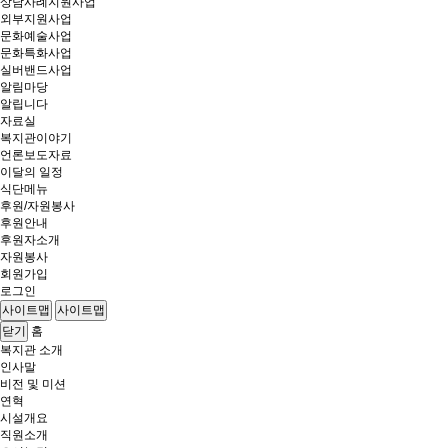
상담사례지원사업
외부지원사업
문화예술사업
문화특화사업
실버밴드사업
알림마당
알립니다
자료실
복지관이야기
언론보도자료
이달의 일정
식단메뉴
후원/자원봉사
후원안내
후원자소개
자원봉사
회원가입
로그인
사이트맵
사이트맵
홈
닫기
복지관 소개
인사말
비전 및 미션
연혁
시설개요
직원소개