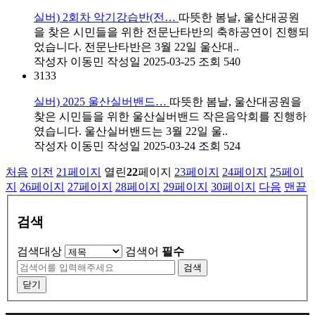
실버) 2회차 악기강습반(전…
따뜻한 봄날, 울산대공원
을 찾은 시민들을 위한 전문난타반의 축하공연이 진행되
었습니다. 전문난타반은 3월 22일 울산대..
작성자
이동민
작성일
2025-03-25
조회
540
3133
실버) 2025 울산실버밴드…
따뜻한 봄날, 울산대공원을
찾은 시민들을 위한 울산실버밴드 작은음악회를 진행하
였습니다. 울산실버밴드는 3월 22일 울..
작성자
이동민
작성일
2025-03-24
조회
524
처음
이전
21
페이지
열린
22
페이지
23
페이지
24
페이지
25
페이
지
26
페이지
27
페이지
28
페이지
29
페이지
30
페이지
다음
맨끝
검색
검색대상
검색어
필수
검색
닫기