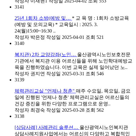
작성자
이재현1
작성일
2025-04-02
조회
553
3141
25년 1회차 소방(예방 및…
* 교 육 명 : 1회차 소방교육
(예방 및 모의교육) * 교육일시 : 2025. 3.
24(월)15:00~16:30 ..
작성자
박은정
작성일
2025-04-01
조회
521
3140
복지관) 2차 교양강좌(노인…
울산광역시노인보호전문
기관에서 복지관 이용 어르신들을 위해 노인학대예방교
육을 진행하였습니다. 이번 교육은 실제 일어났던 노..
작성자
권지연
작성일
2025-03-31
조회
546
3139
체력관리교실 "언제나 청춘"
매주 수요일, 목요일, 금요
일에 진행된 '언제나 청춘' 체력관리교실은 어르신들의
건강 증진을 위한 다양한 프로그램으로 운영..
작성자
최경숙
작성일
2025-03-28
조회
562
3138
[상담사례] 사례관리 솔루션…
울산광역시노인복지관
상담사례지원사업에서는 어르신의 다양하고 복합적인