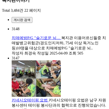
복지관이야기
Total 3,484건
22 페이지
게시판 검색
3148
치매예방P/G "슬기로운 뇌…
복지관 이용어르신들중 치
매발병고위험군(경도인지저하, 75세 이상 독거노인
등)10명을 대상으로 치매예방P/G "슬기로운 뇌..
작성자
최경숙
작성일
2025-04-09
조회
505
3147
키네시오테이핑 요법
키네시오테이핑 요법은 남구 자원
봉사센터 테이핑 봉사단과의 협력으로 진행되었습니다.