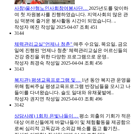
사참)울산형노인사회참여봉사단…
2025년도를 맞이하
여 첫 자원봉사를 진행하였습니다. 지역사회의 많은 관
심 덕분에 즐거운 봉사활동 시간이 되었습니다. ..
작성자
예진
작성일
2025-04-07
조회
451
3144
체력관리교실"언제나 청춘"
매주 수요일, 목요일, 금요
일에 진행된 '언제나 청춘' 체력관리교실은 어르신들의
건강 증진을 위한 다양한 프로그램으로 운영..
작성자
최경숙
작성일
2025-04-04
조회
456
3143
복지관) 평생교육프로그램 및…
1년 동안 복지관 운영을
위해 힘써주실 평생교육프로그램 반장님들을 모시고 나
들이를 다녀왔습니다. 슬도 일대와 유채꽃밭에..
작성자
권지연
작성일
2025-04-03
조회
496
3142
상담사례) 1회차 은빛나들이…
평소 외출의 기회가 적은
대상 어르신들에게 바깥나들이 및 체험활동을 제공함으
로써 심리적 고독감과 소외감 해소를 돕고 활기찬..