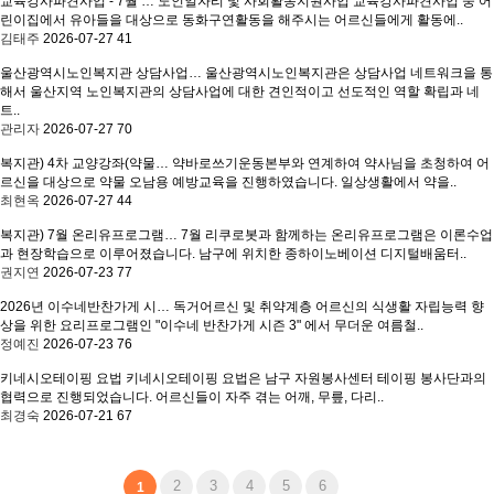
교육강사파견사업 - 7월 …
노인일자리 및 사회활동지원사업 교육강사파견사업 중 어
린이집에서 유아들을 대상으로 동화구연활동을 해주시는 어르신들에게 활동에..
김태주
2026-07-27
41
울산광역시노인복지관 상담사업…
울산광역시노인복지관은 상담사업 네트워크을 통
해서 울산지역 노인복지관의 상담사업에 대한 견인적이고 선도적인 역할 확립과 네
트..
관리자
2026-07-27
70
복지관) 4차 교양강좌(약물…
약바로쓰기운동본부와 연계하여 약사님을 초청하여 어
르신을 대상으로 약물 오남용 예방교육을 진행하였습니다. 일상생활에서 약을..
최현옥
2026-07-27
44
복지관) 7월 온리유프로그램…
7월 리쿠로봇과 함께하는 온리유프로그램은 이론수업
과 현장학습으로 이루어졌습니다. 남구에 위치한 종하이노베이션 디지털배움터..
권지연
2026-07-23
77
2026년 이수네반찬가게 시…
독거어르신 및 취약계층 어르신의 식생활 자립능력 향
상을 위한 요리프로그램인 "이수네 반찬가게 시즌 3" 에서 무더운 여름철..
정예진
2026-07-23
76
키네시오테이핑 요법
키네시오테이핑 요법은 남구 자원봉사센터 테이핑 봉사단과의
협력으로 진행되었습니다. 어르신들이 자주 겪는 어깨, 무릎, 다리..
최경숙
2026-07-21
67
2
3
4
5
6
1