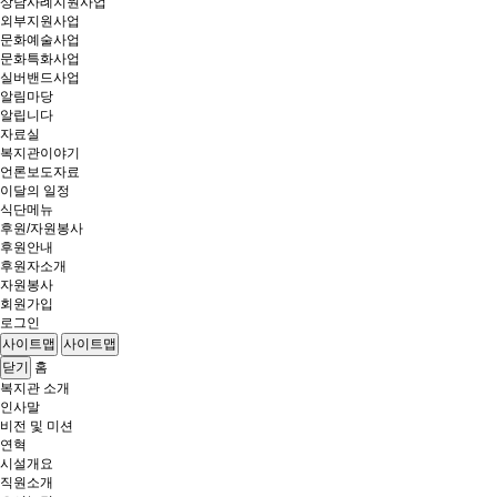
상담사례지원사업
외부지원사업
문화예술사업
문화특화사업
실버밴드사업
알림마당
알립니다
자료실
복지관이야기
언론보도자료
이달의 일정
식단메뉴
후원/자원봉사
후원안내
후원자소개
자원봉사
회원가입
로그인
사이트맵
사이트맵
홈
닫기
복지관 소개
인사말
비전 및 미션
연혁
시설개요
직원소개