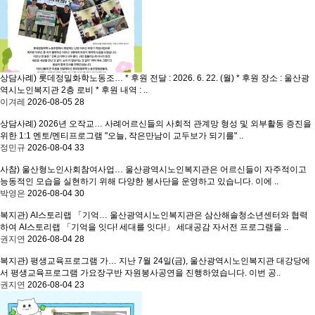
상담사례) 롯데정밀화학노동조…
* 후원 전달 : 2026. 6. 22. (월) * 후원 장소 : 울산광
역시노인복지관 2층 로비 * 후원 내역 : ..
이겨레
2026-08-05
28
상담사례) 2026년 오작교…
사례어르신들의 사회적 관계망 형성 및 외부활동 증진을
위한 1:1 멘토/멘티프로그램 "오늘, 작은만남이 교두보가 되기를" ..
정민규
2026-08-04
33
사참) 울산형노인사회참여사업…
울산광역시노인복지관은 어르신들이 자주적이고
능동적인 모습을 실현하기 위해 다양한 봉사단을 운영하고 있습니다. 이에 ..
박영은
2026-08-04
30
복지관) AI스토리랩 「기억…
울산광역시노인복지관은 삼산해솔청소년센터와 협력
하여 AI스토리랩 「기억을 잇다! 세대를 잇다!」 세대공감 자서전 프로그램을 ..
권지연
2026-08-04
28
복지관) 평생교육프로그램 가…
지난 7월 24일(금), 울산광역시노인복지관 대강당에
서 평생교육프로그램 가요장구반 자원봉사공연을 진행하였습니다. 이번 공..
권지연
2026-08-04
23