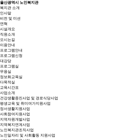
울산광역시 노인복지관
복지관 소개
인사말
비전 및 미션
연혁
시설개요
직원소개
오시는길
이용안내
프로그램안내
프로그램신청
대강당
프로그램실
무용실
정보화교육실
다목적실
교육시간표
사업소개
건강생활증진사업 및 경로식당사업
평생교육 및 취미여가지원사업
정서생활지원사업
사회참여지원사업
지역자원개발사업
지역복지연계사업
노인복지관조직사업
노인일자리 및 사회활동 지원사업