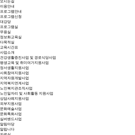
오시는길
이용안내
프로그램안내
프로그램신청
대강당
프로그램실
무용실
정보화교육실
다목적실
교육시간표
사업소개
건강생활증진사업 및 경로식당사업
평생교육 및 취미여가지원사업
정서생활지원사업
사회참여지원사업
지역자원개발사업
지역복지연계사업
노인복지관조직사업
노인일자리 및 사회활동 지원사업
상담사례지원사업
외부지원사업
문화예술사업
문화특화사업
실버밴드사업
알림마당
알립니다
자료실