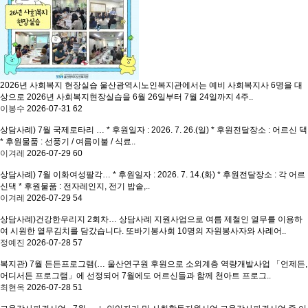
2026년 사회복지 현장실습
울산광역시노인복지관에서는 예비 사회복지사 6명을 대
상으로 2026년 사회복지현장실습을 6월 26일부터 7월 24일까지 4주..
이봉수
2026-07-31
62
상담사례) 7월 국제로타리 …
* 후원일자 : 2026. 7. 26.(일) * 후원전달장소 : 어르신 댁
* 후원물품 : 선풍기 / 여름이불 / 식료..
이겨레
2026-07-29
60
상담사례) 7월 이화여성팔각…
* 후원일자 : 2026. 7. 14.(화) * 후원전달장소 : 각 어르
신댁 * 후원물품 : 전자레인지, 전기 밥솥,..
이겨레
2026-07-29
54
상담사례)건강한우리지 2회차…
상담사례 지원사업으로 여름 제철인 열무를 이용하
여 시원한 열무김치를 담갔습니다. 또바기봉사회 10명의 자원봉사자와 사례어..
정예진
2026-07-28
57
복지관) 7월 든든프로그램(…
울산연구원 후원으로 소외계층 역량개발사업 「언제든,
어디서든 프로그램」에 선정되어 7월에도 어르신들과 함께 천아트 프로그..
최현옥
2026-07-28
51